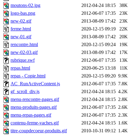
moutons-02.jpg
2012-04-24 18:15
38K
logo-bas.png
2012-06-07 17:35
23K
new-02.gif
2013-08-09 17:42
23K
ferme.html
2020-12-15 09:19
22K
new-01.gif
2013-08-09 17:42
20K
rencontre.html
2020-12-15 09:24
19K
new-02-03.gif
2013-08-09 17:42
17K
rubrique.swf
2012-06-07 17:35
13K
repas.html
2020-06-25 13:18
11K
repas - Copie.html
2020-12-15 09:20
9.9K
AC_RunActiveContent.js
2012-06-07 17:35
7.8K
gf_scroll_div.js
2012-04-24 18:15
4.2K
menu-rencontre-pages.gif
2012-04-24 18:15
2.8K
menu-produits-pages.gif
2012-06-07 17:35
2.6K
menu-repas-pages.gif
2012-06-07 17:35
2.3K
contenu-ferme-vaches.gif
2012-04-24 18:15
1.6K
titre-coupdecoeur-produits.gif
2010-10-31 09:12
1.4K