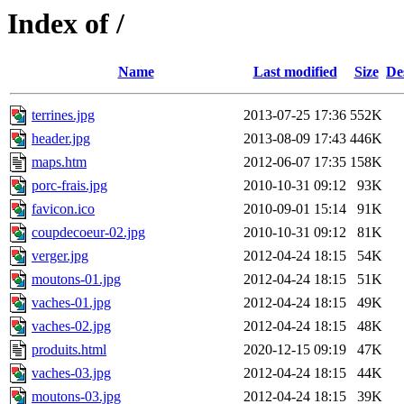
Index of /
Name
Last modified
Size
De
terrines.jpg
2013-07-25 17:36
552K
header.jpg
2013-08-09 17:43
446K
maps.htm
2012-06-07 17:35
158K
porc-frais.jpg
2010-10-31 09:12
93K
favicon.ico
2010-09-01 15:14
91K
coupdecoeur-02.jpg
2010-10-31 09:12
81K
verger.jpg
2012-04-24 18:15
54K
moutons-01.jpg
2012-04-24 18:15
51K
vaches-01.jpg
2012-04-24 18:15
49K
vaches-02.jpg
2012-04-24 18:15
48K
produits.html
2020-12-15 09:19
47K
vaches-03.jpg
2012-04-24 18:15
44K
moutons-03.jpg
2012-04-24 18:15
39K